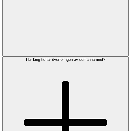
Hur lång tid tar överföringen av domännamnet?