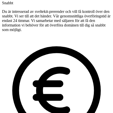
Snabbt
Du är intresserad av sveltekit-prerender och vill få kontroll över den
snabbt. Vi ser till att det händer. Vår genomsnittliga överföringstid är
endast 24 timmar. Vi samarbetar med säljaren för att få den
information vi behöver för att överföra domänen till dig så snabbt
som möjligt.