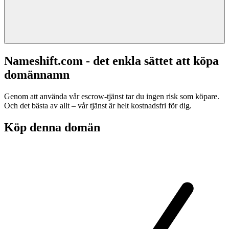
Nameshift.com - det enkla sättet att köpa
domännamn
Genom att använda vår escrow-tjänst tar du ingen risk som köpare.
Och det bästa av allt – vår tjänst är helt kostnadsfri för dig.
Köp denna domän