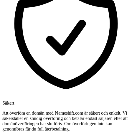
Säkert
Att överföra en domän med Nameshift.com är säkert och enkelt. Vi
säkerställer en smidig överföring och betalar endast säljaren efter att
domänöverföringen har slutförts. Om överföringen inte kan
genomföras får du full återbetalning.